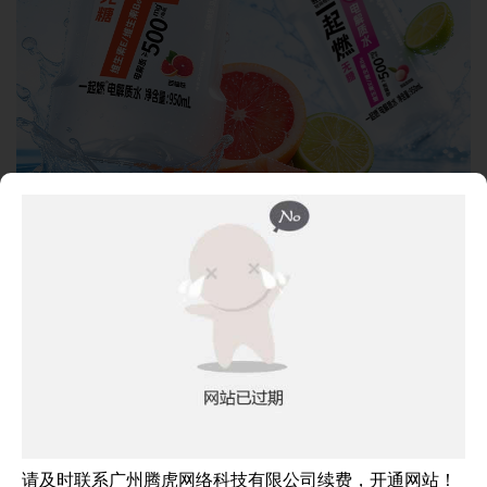
成都春糖首发，备受经销商与消费者青睐
在刚刚落幕的第114届全国糖酒商品交易会上，轻上一
起燃电解质水首次亮相便成为展区焦点。许多经销商在现场
试饮后表示，当前电解质水赛道竞争激烈，但兼具科学配
比、干净配方与出色口感的产品仍然稀缺，轻上一起燃的差
异化定位让他们看到了市场机会。来自健身、户外、新零售
请及时联系广州腾虎网络科技有限公司续费，开通网站！