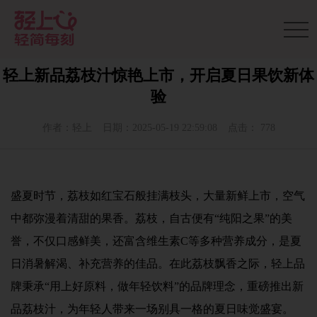
轻上新品荔枝汁惊艳上市，开启夏日果饮新体
验
作者：轻上
日期：2025-05-19 22:59:08
点击： 778
盛夏时节，荔枝如红宝石般挂满枝头，大量新鲜上市，空气
中都弥漫着清甜的果香。荔枝，自古便有“纯阳之果”的美
誉，不仅口感鲜美，还富含维生素C等多种营养成分，是夏
日消暑解渴、补充营养的佳品。在此荔枝飘香之际，轻上品
牌秉承“用上好原料，做年轻饮料”的品牌理念，重磅推出新
品荔枝汁，为年轻人带来一场别具一格的夏日味觉盛宴。