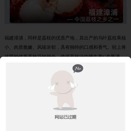
福建漳浦，同样是荔枝的优质产地，其出产的乌叶荔枝果核
小、肉质脆嫩、风味浓郁，具有独特的口感和香气。轻上将
这两种优质荔枝巧妙融合，使得荔枝汁中维生素C含量满
满，为年轻人的身体注入满满的活力与营养，助力他们在夏
日里保持健康状态。
额外添加胶原蛋白+烟酰胺，美丽与健康兼得
除了双果搭配带来的丰富营养，轻上新品荔枝汁还额外添加