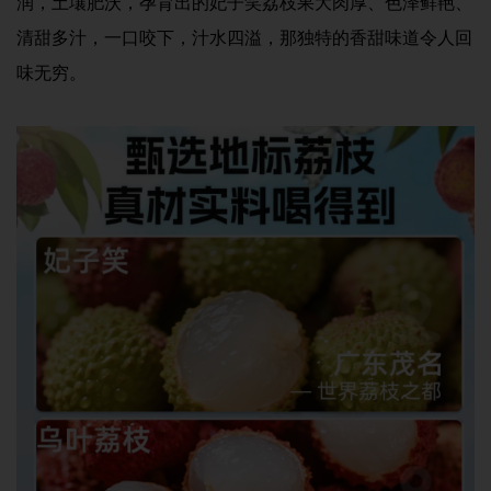
润，土壤肥沃，孕育出的妃子笑荔枝果大肉厚、色泽鲜艳、
清甜多汁，一口咬下，汁水四溢，那独特的香甜味道令人回
味无穷。