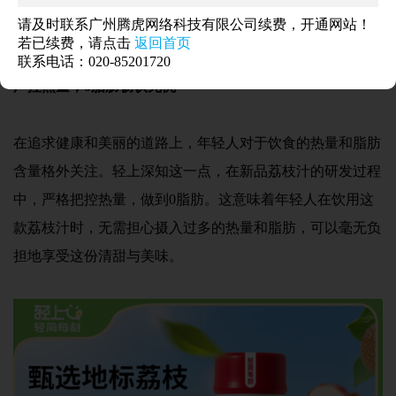
了胶原蛋白和烟酰胺，让年轻人在享受美味的同时，还能呵
请及时联系广州腾虎网络科技有限公司续费，开通网站！
护肌肤，实现美丽与健康的双重追求。
若已续费，请点击
返回首页
联系电话：020-85201720
严控热量，0脂肪畅饮无忧
在追求健康和美丽的道路上，年轻人对于饮食的热量和脂肪
含量格外关注。轻上深知这一点，在新品荔枝汁的研发过程
中，严格把控热量，做到0脂肪。这意味着年轻人在饮用这
款荔枝汁时，无需担心摄入过多的热量和脂肪，可以毫无负
担地享受这份清甜与美味。